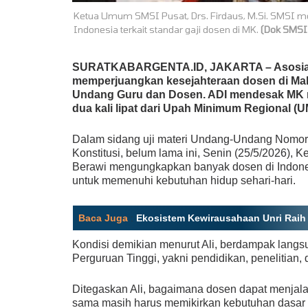
Ketua Umum SMSI Pusat, Drs. Firdaus, M.Si. SMSI 
Indonesia terkait standar gaji dosen di MK.
(Dok SMSI
SURATKABARGENTA.ID, JAKARTA – Asosiasi D
memperjuangkan kesejahteraan dosen di Mahk
Undang Guru dan Dosen. ADI mendesak MK m
dua kali lipat dari Upah Minimum Regional (U
Dalam sidang uji materi Undang-Undang Nomor
Konstitusi, belum lama ini, Senin (25/5/2026)
Berawi mengungkapkan banyak dosen di Indones
untuk memenuhi kebutuhan hidup sehari-hari.
Baca Juga
:
Ekosistem Kewirausahaan Unri Raih 
Kondisi demikian menurut Ali, berdampak lan
Perguruan Tinggi, yakni pendidikan, penelitian
Ditegaskan Ali, bagaimana dosen dapat menjala
sama masih harus memikirkan kebutuhan dasar 