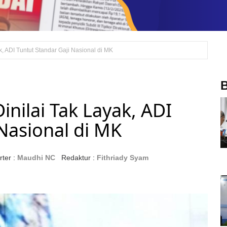
, ADI Tuntut Standar Gaji Nasional di MK
B
nilai Tak Layak, ADI
Nasional di MK
ter :
Maudhi NC
Redaktur :
Fithriady Syam