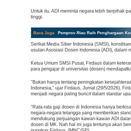
Untuk itu, ADI meminta negara lebih berpihak p
tinggi.
Baca Juga
:
Pemprov Riau Raih Penghargaan Kom
Serikat Media Siber Indonesia (SMSI), konstit
usulan Asosiasi Dosen Indonesia (ADI), dalam m
Ketua Umum SMSI Pusat, Firdaus dalam keter
para pengajar di universitas (dosen) mendapatk
"Bukan hanya tentang peningkatan kesejahteraa
Indonesia," ujar Firdaus, Jumat (29/5/2026). Fi
menjadi negara paling buncit dalam standar upa
"Rata-rata gaji dosen di Indonesia hanya berkisa
negara-negara tetangga yang memberikan standa
mendukung perjuangan kawan-kawan ADI dalam 
dosen di MK. Nah hal ini juga tentunya akan 
pungkas Firdaus. (MNC/SP)