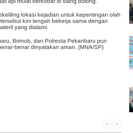
at api mulai berkobar di siang bolong.
 sekeliling lokasi kejadian untuk kepentingan olah
 tersebut kini tengah bekerja sama dengan
teril yang dialami.
ru, Brimob, dan Polresta Pekanbaru pun
i benar-benar dinyatakan aman. (MNA/SP)