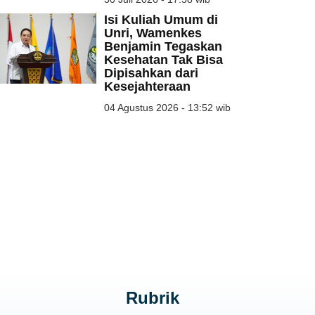
Isi Kuliah Umum di
Pemulihan TNTN
Magang Kerja PHR
Dipercepat, Masih
Angkatan 8,
Unri, Wamenkes
Dibutuhkan 9.966...
Siapkan...
Benjamin Tegaskan
Kesehatan Tak Bisa
04 Mar 2026
04 Mar 2026
Dipisahkan dari
Kesejahteraan
Dua Anak Disabilitas
Bersih-Bersih
04 Agustus 2026 - 13:52 wib
Diduga Ganguan
Narkoba, Seluruh
Syaraf...
Personel Polda
Riau...
26 Feb 2026
23 Feb 2026
Rubrik