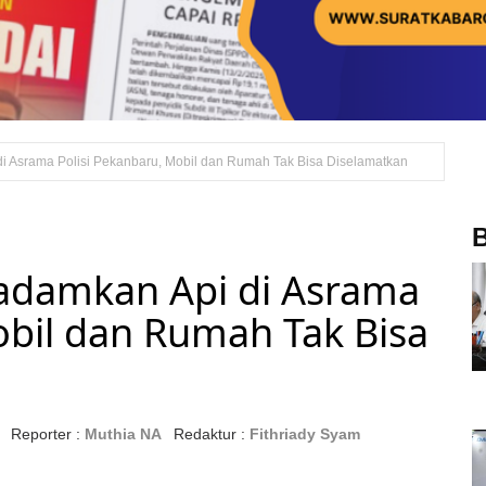
i Asrama Polisi Pekanbaru, Mobil dan Rumah Tak Bisa Diselamatkan
B
adamkan Api di Asrama
obil dan Rumah Tak Bisa
| Reporter :
Muthia NA
Redaktur :
Fithriady Syam