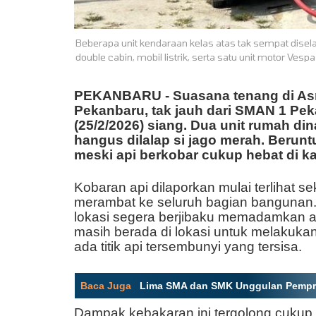
Beberapa unit kendaraan kelas atas tak sempat disela
double cabin, mobil listrik, serta satu unit motor Ve
PEKANBARU - Suasana tenang di Asra
Pekanbaru, tak jauh dari SMAN 1 P
(25/2/2026) siang. Dua unit rumah di
hangus dilalap si jago merah. Berunt
meski api berkobar cukup hebat di k
Kobaran api dilaporkan mulai terlihat s
merambat ke seluruh bagian bangunan.
lokasi segera berjibaku memadamkan a
masih berada di lokasi untuk melakuka
ada titik api tersembunyi yang tersisa.
Baca Juga
:
Lima SMA dan SMK Unggulan Pemprov
Dampak kebakaran ini tergolong cukup