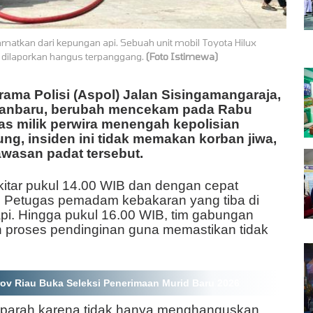
matkan dari kepungan api. Sebuah unit mobil Toyota Hilux
spa dilaporkan hangus terpanggang.
(Foto Istimewa)
ma Polisi (Aspol) Jalan Sisingamangaraja,
ekanbaru, berubah mencekam pada Rabu
nas milik perwira menengah kepolisian
ung, insiden ini tidak memakan korban jiwa,
awasan padat tersebut.
ekitar pukul 14.00 WIB dan dengan cepat
 Petugas pemadam kebakaran yang tiba di
pi. Hingga pukul 16.00 WIB, tim gabungan
n proses pendinginan guna memastikan tidak
 Riau Buka Seleksi Penerimaan Murid Baru 2026
 parah karena tidak hanya menghanguskan