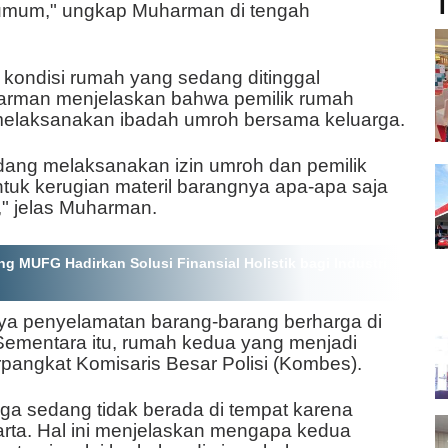
T
 umum," ungkap Muharman di tengah
kondisi rumah yang sedang ditinggal
harman menjelaskan bahwa pemilik rumah
 melaksanakan ibadah umroh bersama keluarga.
dang melaksanakan izin umroh dan pemilik
ntuk kerugian materil barangnya apa-apa saja
" jelas Muharman.
 MUFG Hadirkan Solusi Finansial Holistik bagi Industri
ya penyelamatan barang-barang berharga di
Sementara itu, rumah kedua yang menjadi
rpangkat Komisaris Besar Polisi (Kombes).
juga sedang tidak berada di tempat karena
arta. Hal ini menjelaskan mengapa kedua