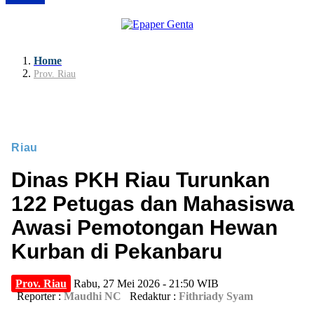
Riau
Perluas
Akses
Home
Prov. Riau
Kuliah,
Rp62
Miliar
Disiap
Riau
untuk
Dinas PKH Riau Turunkan
Progr
122 Petugas dan Mahasiswa
Beasis
Awasi Pemotongan Hewan
2026
Kurban di Pekanbaru
SPMB
2026
Prov. Riau
Rabu, 27 Mei 2026 - 21:50 WIB
Resmi
Reporter :
Maudhi NC
Redaktur :
Fithriady Syam
Dimula