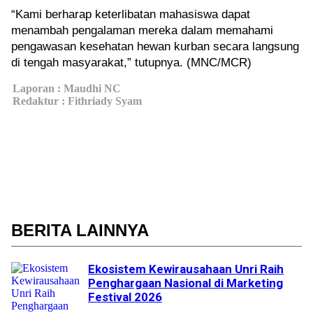
Tuntas
“Kami berharap keterlibatan mahasiswa dapat
Perpre
menambah pengalaman mereka dalam memahami
Rindek
pengawasan kesehatan hewan kurban secara langsung
di tengah masyarakat,” tutupnya. (MNC/MCR)
2026
Terbit,
Laporan : Maudhi NC
Redaktur : Fithriady Syam
Ekono
Kreatif
Indones
Kini
Punya
21
BERITA
LAINNYA
Subsek
Lindun
Ekosistem Kewirausahaan Unri Raih
Anak
Penghargaan Nasional di Marketing
dari
Festival 2026