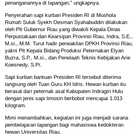
di
penanganannya di lapangan,” ungkapnya.
Pekanb
Penyerahan sapi kurban Presiden RI di Mushola
Diserb
Rumah Suluk Syekh Oesman Syahabuddin dilakukan
306
oleh Plt Gubernur Riau yang diwakili Kepala Dinas
Perpustakaan dan Kearsipan Provinsi Riau, Indra, S.E.,
Peserta
M.si., M.M. Turut hadir perwakilan DPKH Provinsi Riau,
Kloter
yakni Plt Kepala Bidang Produksi Peternakan Elyan
Terakh
Buzra, S.P., M.si., dan Penelaah Teknis Kebijakan Arie
Koesnedy, S.Pi.
Mendar
di
Sapi kurban bantuan Presiden RI tersebut diterima
Makasa
langsung oleh Tuan Guru KH Idris. Hewan kurban itu
berasal dari peternak asal Kabupaten Indragiri Hulu
Tahapa
dengan jenis sapi limosin berbobot mencapai 1.013
Pelaks
kilogram.
Haji
Mimi menambahkan, kegiatan ini juga menjadi sarana
Indones
pembelajaran lapangan bagi mahasiswa kedokteran
2026
hewan Universitas Riau.