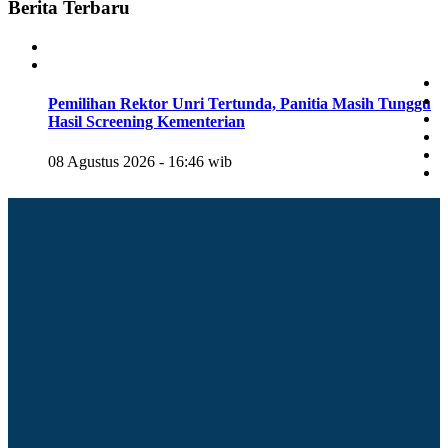
Berita Terbaru
Pemilihan Rektor Unri Tertunda, Panitia Masih Tunggu
Hasil Screening Kementerian
08 Agustus 2026 - 16:46 wib
Pemprov Riau Raih Penghargaan Komitmen Menjaga
Stabilitas Harga Sawit di SIExpo 2026
08 Agustus 2026 - 14:50 wib
Ekosistem Kewirausahaan Unri Raih Penghargaan
Nasional di Marketing Festival 2026
08 Agustus 2026 - 09:48 wib
25 Tahun Berdiri, FK Unri Siapkan Program Studi S3