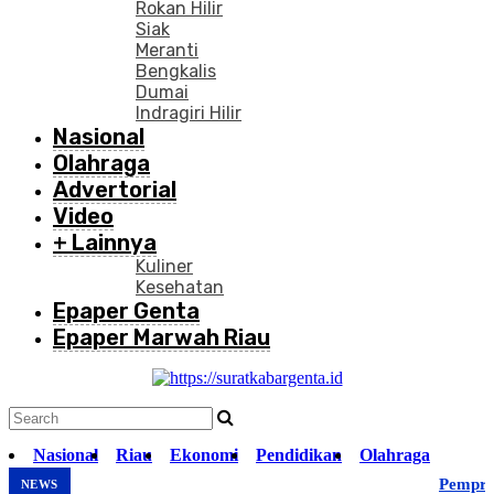
Rokan Hilir
Siak
Meranti
Bengkalis
Dumai
Indragiri Hilir
Nasional
Olahraga
Advertorial
Video
+ Lainnya
Kuliner
Kesehatan
Epaper Genta
Epaper Marwah Riau
Nasional
Riau
Ekonomi
Pendidikan
Olahraga
Pempr
NEWS