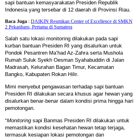
sapi bantuan kemasyarakatan Presiden Republik
Setahu
Indonesia yang tersebar di 12 daerah di Provinsi Riau.
Agung
Baca Juga
:
DAIKIN Resmikan Center of Excellence di SMKN
2 Pekanbaru, Pertama di Sumatera
Markar
Ubah
Salah satu lokasi monitoring dilakukan pada sapi
kurban bantuan Presiden RI yang disalurkan untuk
Wajah
Pondok Pesantren Ma’had Az-Zahra serta Mushola
Pekanb
Rumah Suluk Syekh Oesman Syahabuddin di Jalan
PB
Madrasah, Kelurahan Bagan Timur, Kecamatan
Bangko, Kabupaten Rokan Hilir.
Djaru
Buka
Mimi menyebut pengawasan terhadap sapi bantuan
Jalan
Presiden RI dilakukan secara khusus agar hewan yang
disalurkan benar-benar dalam kondisi prima hingga hari
Atlet
pemotongan.
Sumate
“
Monitoring
sapi Banmas Presiden RI dilakukan untuk
Audisi
memastikan kondisi kesehatan hewan tetap terjaga,
Perdan
termasuk kesiapan lokasi pemotongan dan