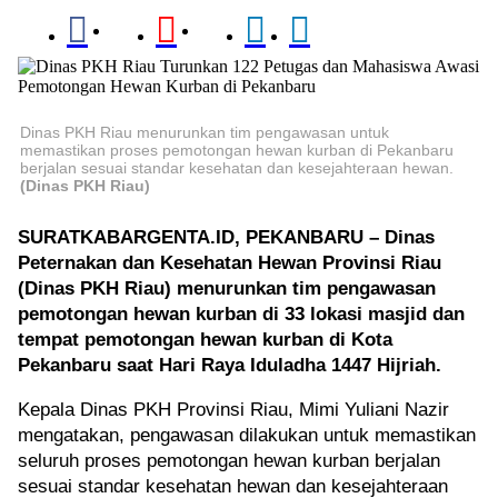
8
Juni,
Disdik
Riau
Dinas PKH Riau menurunkan tim pengawasan untuk
memastikan proses pemotongan hewan kurban di Pekanbaru
Ingatk
berjalan sesuai standar kesehatan dan kesejahteraan hewan.
(Dinas PKH Riau)
Siswa
Lengka
SURATKABARGENTA.ID, PEKANBARU
– Dinas
Persya
Peternakan dan Kesehatan Hewan Provinsi Riau
(Dinas PKH Riau) menurunkan tim pengawasan
Riau
pemotongan hewan kurban di 33 lokasi masjid dan
Gelap
tempat pemotongan hewan kurban di Kota
Gulita,
Pekanbaru saat Hari Raya Iduladha 1447 Hijriah.
PLN
Kepala Dinas PKH Provinsi Riau, Mimi Yuliani Nazir
Sebut
mengatakan, pengawasan dilakukan untuk memastikan
Gangg
seluruh proses pemotongan hewan kurban berjalan
sesuai standar kesehatan hewan dan kesejahteraan
275