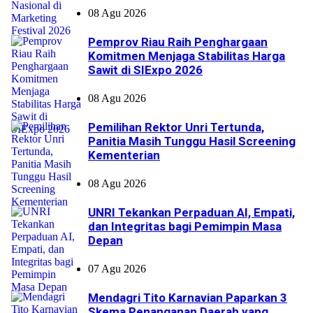
Kekera
08 Agu 2026
Pemeri
Pemprov Riau Raih Penghargaan
Bentuk
Komitmen Menjaga Stabilitas Harga
Geraka
Sawit di SIExpo 2026
Nasiona
08 Agu 2026
#Ruan
Pemilihan Rektor Unri Tertunda,
Panitia Masih Tunggu Hasil Screening
Kementerian
08 Agu 2026
UNRI Tekankan Perpaduan AI, Empati,
dan Integritas bagi Pemimpin Masa
Depan
07 Agu 2026
Mendagri Tito Karnavian Paparkan 3
Skema Penanganan Daerah yang