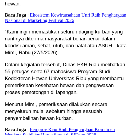
hewan.
kV di
Baca Juga
:
Ekosistem Kewirausahaan Unri Raih Penghargaan
Jambi
Nasional di Marketing Festival 2026
Jadi
“Kami ingin memastikan seluruh daging kurban yang
Pemicu
nantinya diterima masyarakat benar-benar dalam
Blacko
kondisi aman, sehat, utuh, dan halal atau ASUH,” kata
Mimi, Rabu (27/5/2026).
Perkua
Gizi,
Dalam kegiatan tersebut, Dinas PKH Riau melibatkan
Progr
55 petugas serta 67 mahasiswa Program Studi
Kedokteran Hewan Universitas Riau yang membantu
MBG
pemeriksaan kesehatan hewan dan pengawasan
Priorit
proses pemotongan di lapangan.
Kelom
Menurut Mimi, pemeriksaan dilakukan secara
3B di
menyeluruh mulai sebelum hingga sesudah
Masyar
penyembelihan hewan kurban.
Pertam
Baca Juga
:
Pemprov Riau Raih Penghargaan Komitmen
di
Menjaga Stabilitas Harga Sawit di SIExpo 2026