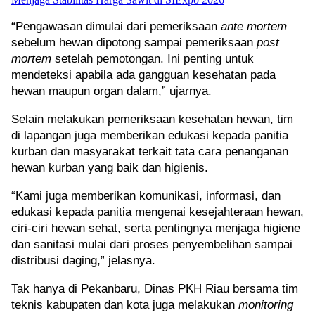
Sumate
“Pengawasan dimulai dari pemeriksaan
ante mortem
TEDx
sebelum hewan dipotong sampai pemeriksaan
post
mortem
setelah pemotongan. Ini penting untuk
Two
mendeteksi apabila ada gangguan kesehatan pada
Pekanb
hewan maupun organ dalam,” ujarnya.
Youth
Selain melakukan pemeriksaan kesehatan hewan, tim
Hadir
di lapangan juga memberikan edukasi kepada panitia
dengan
kurban dan masyarakat terkait tata cara penanganan
Tema
hewan kurban yang baik dan higienis.
"Conne
“Kami juga memberikan komunikasi, informasi, dan
the
edukasi kepada panitia mengenai kesejahteraan hewan,
ciri-ciri hewan sehat, serta pentingnya menjaga higiene
Dots"
dan sanitasi mulai dari proses penyembelihan sampai
Dari
distribusi daging,” jelasnya.
Janji
Tak hanya di Pekanbaru, Dinas PKH Riau bersama tim
ke
teknis kabupaten dan kota juga melakukan
monitoring
Aksi,