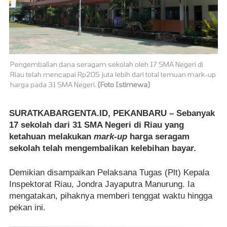
Pengembalian dana seragam sekolah oleh 17 SMA Negeri di
Riau telah mencapai Rp205 juta lebih dari total temuan mark-up
harga pada 31 SMA Negeri.
(Foto Istimewa)
SURATKABARGENTA.ID, PEKANBARU – Sebanyak
17 sekolah dari 31 SMA Negeri di Riau yang
ketahuan melakukan
mark-up
harga seragam
sekolah telah mengembalikan kelebihan bayar.
Demikian disampaikan Pelaksana Tugas (Plt) Kepala
Inspektorat Riau, Jondra Jayaputra Manurung. Ia
mengatakan, pihaknya memberi tenggat waktu hingga
pekan ini.