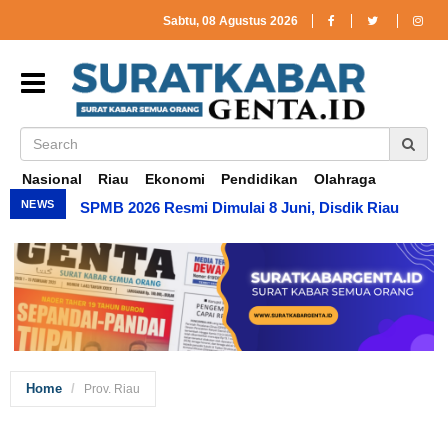
Sabtu, 08 Agustus 2026
Nasional
Riau
Ekonomi
Pendidikan
Olahraga
NEWS
P
SPMB 2026 Resmi Dimulai 8 Juni, Disdik Riau
Ingatkan Siswa Lengkapi Persyaratan
K
Home
Prov. Riau