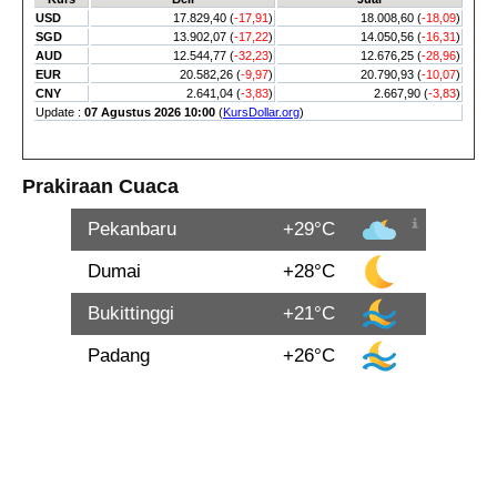
Prakiraan Cuaca
Pekanbaru
+29°C
Dumai
+28°C
Bukittinggi
+21°C
Padang
+26°C