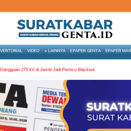
VERTORIAL
VIDEO
+ LAINNYA
EPAPER GENTA
EPAPER MA
 Gangguan 275 kV di Jambi Jadi Pemicu Blackout