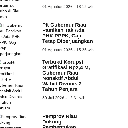
01 Agustus 2026 - 16:12 wib
Plt Gubernur Riau
Pastikan Tak Ada
PHK PPPK, Gaji
Tetap Diperjuangkan
01 Agustus 2026 - 15:25 wib
Terbukti Korupsi
Gratifikasi Rp2,4 M,
Gubernur Riau
DAIKIN Resmikan
25 Tahun Berdiri, F
Nonaktif Abdul
Center of Excellence
Unri Siapkan...
Wahid Divonis 2
di...
Tahun Penjara
07 Agu 2026
07 Agu 2026
30 Juli 2026 - 12:31 wib
SMPN 4 Pekanbaru
Serangan Monyet
Dikunjungi Delegasi
Liar Meluas,
Pemprov Riau
IMT-GT...
Pemerintah
Dukung
Tetapkan...
Pembentukan