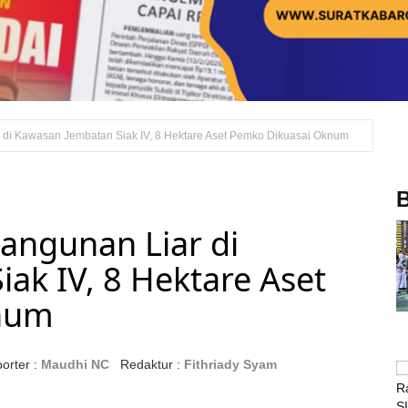
 di Kawasan Jembatan Siak IV, 8 Hektare Aset Pemko Dikuasai Oknum
B
angunan Liar di
ak IV, 8 Hektare Aset
num
orter :
Maudhi NC
Redaktur :
Fithriady Syam