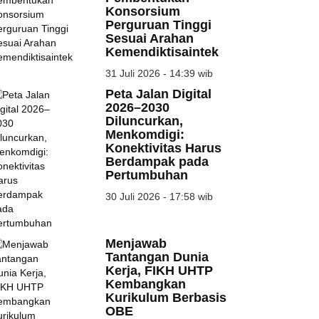
06 Agu 2026
Konsorsium
05 Agu 2026
Perguruan Tinggi
Sesuai Arahan
Kemendiktisaintek
31 Juli 2026 - 14:39 wib
Peta Jalan Digital
2026–2030
Diluncurkan,
Menkomdigi:
Konektivitas Harus
Berdampak pada
Pertumbuhan
30 Juli 2026 - 17:58 wib
Menjawab
Tantangan Dunia
Kerja, FIKH UHTP
Kembangkan
Kurikulum Berbasis
OBE