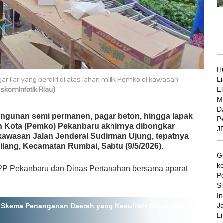
liar yang berdiri di atas lahan milik Pemko di kawasan
iskominfotik Riau)
ngunan semi permanen, pagar beton, hingga lapak
ntah Kota (Pemko) Pekanbaru akhirnya dibongkar
 kawasan Jalan Jenderal Sudirman Ujung, tepatnya
ilang, Kecamatan Rumbai, Sabtu (9/5/2026).
l PP Pekanbaru dan Dinas Pertanahan bersama aparat
 Skema Penanganan Daerah yang Kesulitan Bayar Gaji