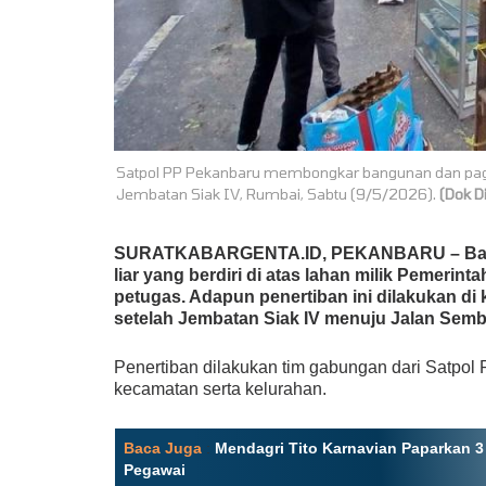
Satpol PP Pekanbaru membongkar bangunan dan pagar 
Jembatan Siak IV, Rumbai, Sabtu (9/5/2026).
(Dok D
SURATKABARGENTA.ID, PEKANBARU
– Ba
liar yang berdiri di atas lahan milik Pemeri
petugas. Adapun penertiban ini dilakukan di
setelah Jembatan Siak IV menuju Jalan Semb
Penertiban dilakukan tim gabungan dari Satpo
kecamatan serta kelurahan.
Baca Juga
:
Mendagri Tito Karnavian Paparkan 3
Pegawai