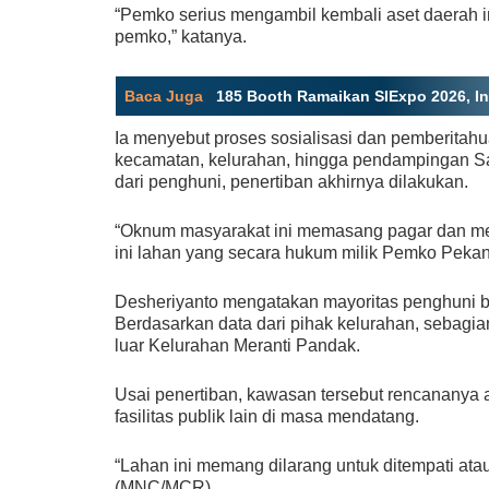
“Pemko serius mengambil kembali aset daerah i
pemko,” katanya.
Baca Juga
:
185 Booth Ramaikan SIExpo 2026, Ino
Ia menyebut proses sosialisasi dan pemberitahu
kecamatan, kelurahan, hingga pendampingan S
dari penghuni, penertiban akhirnya dilakukan.
“Oknum masyarakat ini memasang pagar dan me
ini lahan yang secara hukum milik Pemko Pekan
Desheriyanto mengatakan mayoritas penghuni ba
Berdasarkan data dari pihak kelurahan, sebagia
luar Kelurahan Meranti Pandak.
Usai penertiban, kawasan tersebut rencanany
fasilitas publik lain di masa mendatang.
“Lahan ini memang dilarang untuk ditempati ata
(MNC/MCR)